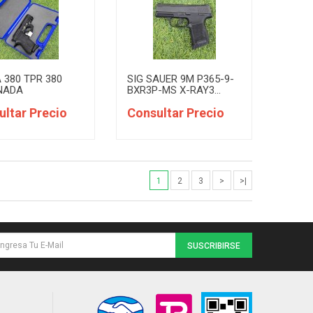
 380 TPR 380
SIG SAUER 9M P365-9-
NADA
BXR3P-MS X-RAY3...
ultar Precio
Consultar Precio
1
2
3
>
>|
SUSCRIBIRSE