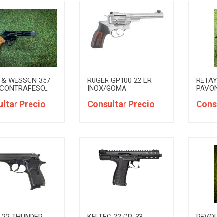
 & WESSON 357
RUGER GP100 22 LR
RETAY
/CONTRAPESO...
INOX/GOMA
PAVO
ltar Precio
Consultar Precio
Cons
 22 THUNDER
KELTEC 22 CP-33
REVOL