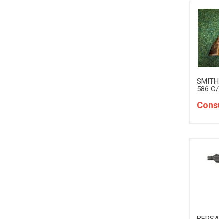
1
SIG SAUER
1
SMITH & WESSON
1
SPRINGFIELD ARMORY
1
TANFOGLIO
SMITH
586 C
1
TAURUS
Consu
1
TISAS
1
WALTHER
BERSA