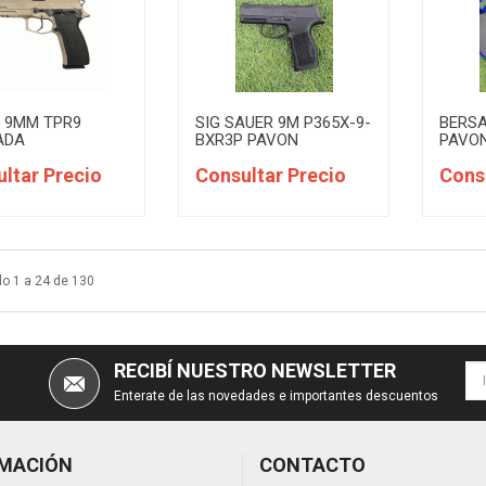
 9MM TPR9
SIG SAUER 9M P365X-9-
BERSA
ADA
BXR3P PAVON
PAVO
ltar Precio
Consultar Precio
Cons
o 1 a 24 de 130
RECIBÍ NUESTRO NEWSLETTER
Enterate de las novedades e importantes descuentos
MACIÓN
CONTACTO