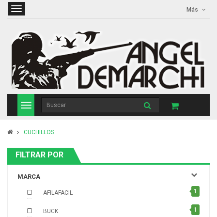
Más
CUCHILLOS
FILTRAR POR
MARCA
1
AFILAFACIL
1
BUCK