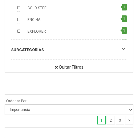
1
COLD STEEL
1
ENCINA
1
EXPLORER
1
GLOCK
SUBCATEGORÍAS
1
LETHERMAN
1
MARTINEZ ALBAINOX
Quitar Filtros
1
MUNDIAL
1
NIETO
1
Ordenar Por:
ORBEA AVENTURA
1
STINGER
1
2
3
>
1
TRENTO
1
VENADO