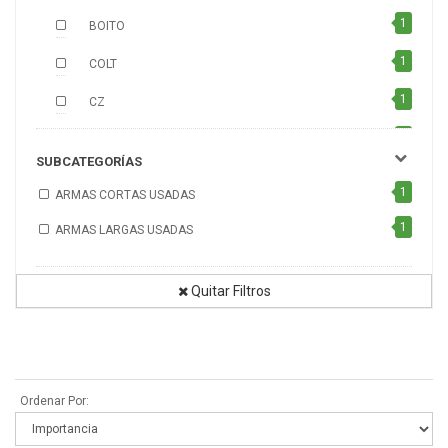
1
BOITO
1
COLT
1
CZ
1
FM
SUBCATEGORÍAS
1
FN
1
ARMAS CORTAS USADAS
1
HAWK
1
ARMAS LARGAS USADAS
1
LUNA
1
Quitar Filtros
MARLIN
1
MAROCCHI
1
NORINCO
Ordenar Por:
1
REMINGTON
1
SOLE