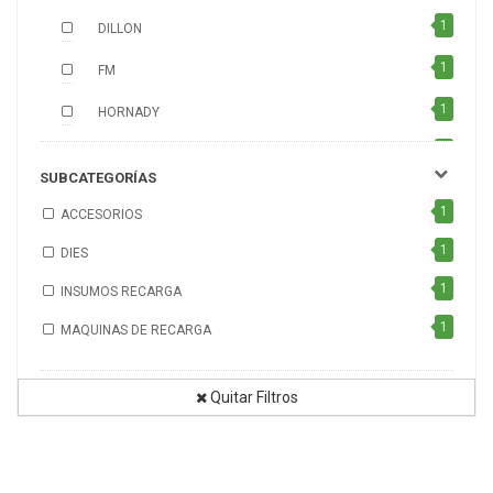
1
DILLON
1
FM
1
HORNADY
1
HOUSTON
SUBCATEGORÍAS
1
IMAZ
1
ACCESORIOS
1
LEE
1
DIES
1
LYMAN
1
INSUMOS RECARGA
1
MATCH Q
1
MAQUINAS DE RECARGA
1
MTM
Quitar Filtros
1
MTM Case-Gard
1
ORBEA
1
RCBS