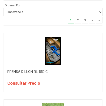
Ordenar Por:
1
REMINGTON
1
SIERRA
1
2
3
>
>|
1
SINARDI
1
SPEER
1
STOPPING
1
WEREWOLF
PRENSA DILLON RL 550 C
Consultar Precio