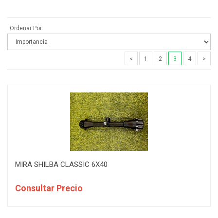
1
SIMMONS
Ordenar Por:
1
SWAROVSKI
1
TASCO
<
1
2
3
4
>
1
URCO
1
VECTOR
1
VORTEX
MIRA SHILBA CLASSIC 6X40
Consultar Precio