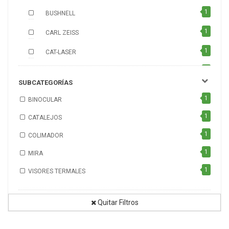
1
BUSHNELL
1
CARL ZEISS
1
CAT-LASER
1
CELESTRON
SUBCATEGORÍAS
1
GUIDE
1
BINOCULAR
1
HOKENN
1
CATALEJOS
1
LEUPOLD
1
COLIMADOR
1
MEOPTA
1
MIRA
1
NIKKO STIRLING
1
VISORES TERMALES
1
SAVAGE
Quitar Filtros
1
SHILBA
1
SIG SAUER