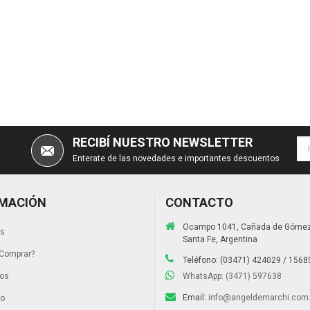
RECIBÍ NUESTRO NEWSLETTER
Enterate de las novedades e importantes descuentos
MACIÓN
CONTACTO
Ocampo 1041, Cañada de Gómez
os
Santa Fe, Argentina
Comprar?
Teléfono: (03471) 424029 / 156
tos
WhatsApp: (3471) 597638
Email:
info@angeldemarchi.com.
to