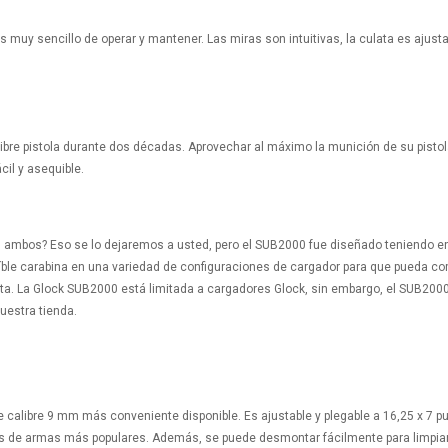
muy sencillo de operar y mantener. Las miras son intuitivas, la culata es ajustab
ibre pistola durante dos décadas. Aprovechar al máximo la munición de su pistol
cil y asequible.
on ambos? Eso se lo dejaremos a usted, pero el SUB2000 fue diseñado teniendo e
eíble carabina en una variedad de configuraciones de cargador para que pueda c
orita. La Glock SUB2000 está limitada a cargadores Glock, sin embargo, el SUB200
uestra tienda.
e calibre 9 mm más conveniente disponible. Es ajustable y plegable a 16,25 x 7 p
es de armas más populares. Además, se puede desmontar fácilmente para limpiar