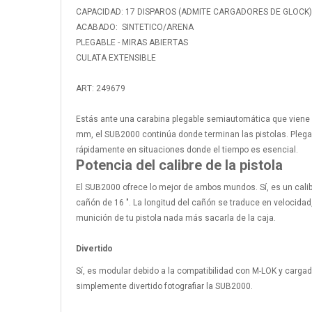
CAPACIDAD: 17 DISPAROS (ADMITE CARGADORES DE GLOCK)
ACABADO: SINTETICO/ARENA
PLEGABLE - MIRAS ABIERTAS
CULATA EXTENSIBLE
ART: 249679
Estás ante una carabina plegable semiautomática que viene c
mm, el SUB2000 continúa donde terminan las pistolas. Plegad
rápidamente en situaciones donde el tiempo es esencial.
Potencia del calibre de la pistola
El SUB2000 ofrece lo mejor de ambos mundos. Sí, es un calibre
cañón de 16 ″. La longitud del cañón se traduce en velocida
munición de tu pistola nada más sacarla de la caja.
Divertido
Sí, es modular debido a la compatibilidad con M-LOK y cargador.
simplemente divertido fotografiar la SUB2000.