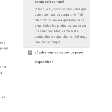
en una sola compra?
Claro que sí, todos los productos que
quiera comprar se cargaran en “MI
CARRITO” y una vez que termina de
elegir todos los productos, puede ver
los seleccionados, cambiar las
cantidades o quitar alguno.- Así luego
finalizar la compra.
re 9
pliega
¿Cuáles son los medios de pagos
disponibles?
n del
la
a, es