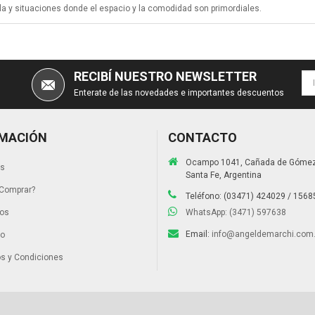
la y situaciones donde el espacio y la comodidad son primordiales.
RECIBÍ NUESTRO NEWSLETTER
Enterate de las novedades e importantes descuentos
MACIÓN
CONTACTO
Ocampo 1041, Cañada de Gómez
os
Santa Fe, Argentina
Comprar?
Teléfono: (03471) 424029 / 156
tos
WhatsApp: (3471) 597638
Email:
info@angeldemarchi.com.
to
s y Condiciones