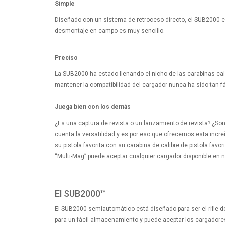
Simple
Diseñado con un sistema de retroceso directo, el SUB2000 es 
desmontaje en campo es muy sencillo.
Preciso
La SUB2000 ha estado llenando el nicho de las carabinas cal
mantener la compatibilidad del cargador nunca ha sido tan fá
Juega bien con los demás
¿Es una captura de revista o un lanzamiento de revista? ¿S
cuenta la versatilidad y es por eso que ofrecemos esta incr
su pistola favorita con su carabina de calibre de pistola fav
“Multi-Mag” puede aceptar cualquier cargador disponible en n
El SUB2000™
El SUB2000 semiautomático está diseñado para ser el rifle d
para un fácil almacenamiento y puede aceptar los cargador