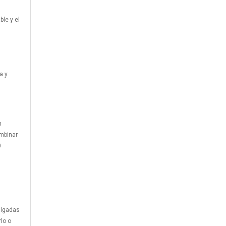
le y el
a y
n
ombinar
0
ulgadas
lo o